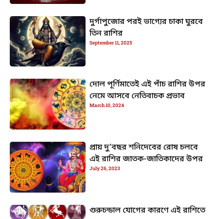
দুর্গাপুজোর পরই ভাগ্যের চাকা ঘুরবে
তিন রাশির
September 11, 2025
দোল পূর্ণিমাতেই এই পাঁচ রাশির উপর
নেমে আসবে নেতিবাচক প্রভাব
March 10, 2024
প্রায় দু’বছর শনিদেবের রোষ চলবে
এই রাশির জাতক-জাতিকাদের উপর
July 26, 2023
গুরুচন্ডাল যোগের কারণে এই রাশিতে