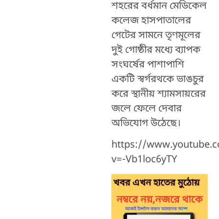
শহরের বর্ধমান মেডিকেল
কলেজ হাসপাতালের
গেটের সামনে তৃণমূলের
দুই গোষ্ঠীর মধ্যে ব্যাপক
সংঘর্ষের পাশাপাশি
একটি স্বর্গরথকে ভাঙচুর
করে স্থানীয় শ্যামসায়রের
জলে ফেলে দেবার
অভিযোগ উঠেছে।
https://www.youtube.
v=-Vb1loc6yTY