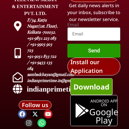
Get daily news alerts in
& ENTERTAINMENT
your inbox, subscribe to
PVT. LTD.
our newsletter service.
F/34, Katju
Email
Nagar(1st. Floor),
Kolkata -700032.
+91-9831 223 083
/ +91-9903 903
Send
723
+91-9051 833 722
Install our
/ +91-9433 135
084
Application
sambadchayan@gmail.com
indianprimetime.in@gmail.com
Download
indianprimetime.in
ANDROID APP
Follow us
ON
Google
Play