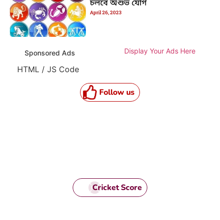
চলবে অশুভ যোগ
April 26, 2023
Display Your Ads Here
Sponsored Ads
HTML / JS Code
Follow us
Cricket Score